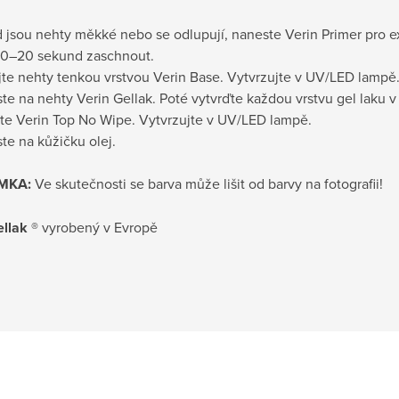
 jsou nehty měkké nebo se odlupují, naneste Verin Primer pro ex
10–20 sekund zaschnout.
jte nehty tenkou vrstvou Verin Base. Vytvrzujte v UV/LED lampě
te na nehty Verin Gellak. Poté vytvrďte každou vrstvu gel laku
ste Verin Top No Wipe. Vytvrzujte v UV/LED lampě.
te na kůžičku olej.
MKA:
Ve skutečnosti se barva může lišit od barvy na fotografii!
llak ®
vyrobený v Evropě