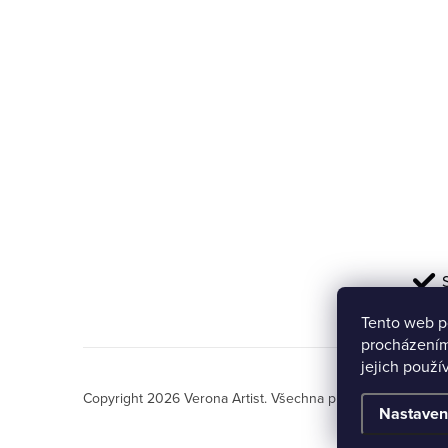
í
Tento web p
procházením
jejich použí
Copyright 2026
Verona Artist
. Všechna práva vyhrazena.
Nastaven