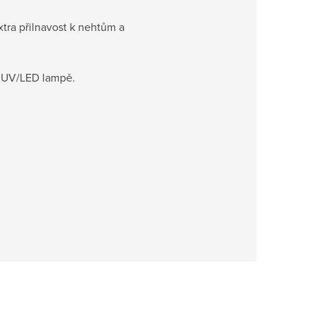
tra přilnavost k nehtům a
.
 v UV/LED lampě.