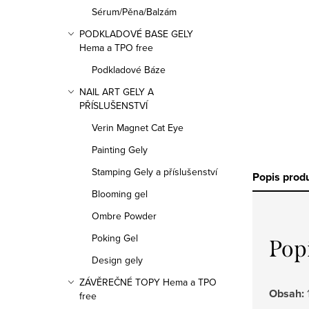
n
Sérum/Pěna/Balzám
n
PODKLADOVÉ BASE GELY
Hema a TPO free
í
Podkladové Báze
p
NAIL ART GELY A
PŘÍSLUŠENSTVÍ
a
Verin Magnet Cat Eye
n
Painting Gely
e
Stamping Gely a příslušenství
Popis prod
l
Blooming gel
Ombre Powder
Poking Gel
Pop
Design gely
ZÁVĚREČNÉ TOPY Hema a TPO
Obsah:
free