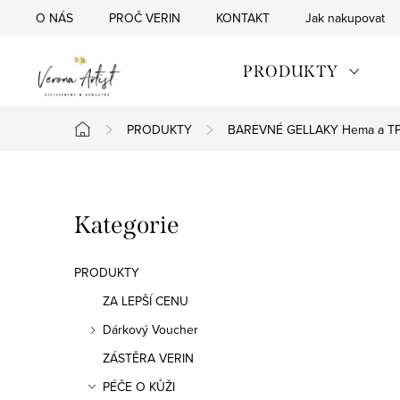
Přejít
O NÁS
PROČ VERIN
KONTAKT
Jak nakupovat
na
obsah
PRODUKTY
PRODUKTY
BAREVNÉ GELLAKY Hema a TP
Domů
P
Přeskočit
Kategorie
o
kategorie
s
PRODUKTY
t
ZA LEPŠÍ CENU
Dárkový Voucher
r
ZÁSTĚRA VERIN
a
PÉČE O KŮŽI