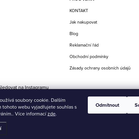
KONTAKT
Jak nakupovat
Blog
Reklamační řád
Obchodní podmínky
Zásady ochrany osobních údajů
Sledovat na Instagramu
oužívá soubory cookie. Dalším
Odmítnout
S
 tohoto webu vyjadřujete souhlas s
váním.. Více informací
zde
.
í