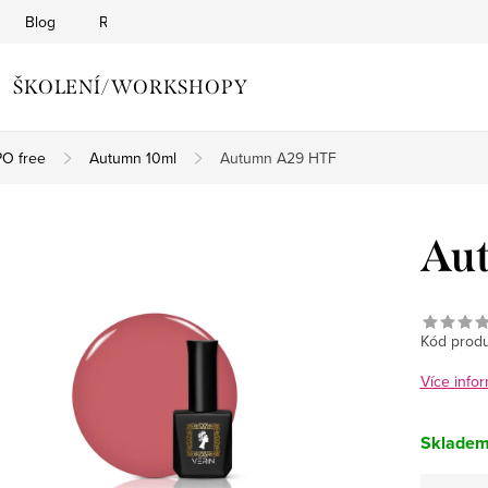
Blog
Reklamační řád
Obchodní podmínky
Zásady o
ŠKOLENÍ/WORKSHOPY
O free
Autumn 10ml
Autumn A29 HTF
Au
Kód produ
Více infor
Sklade