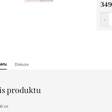
349
Měrná
cena:
uktu
Diskuze
is produktu
10 ml