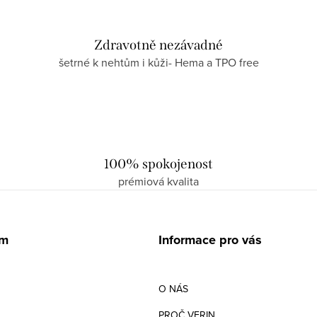
Zdravotně nezávadné
šetrné k nehtům i kůži- Hema a TPO free
100% spokojenost
prémiová kvalita
am
Informace pro vás
O NÁS
PROČ VERIN