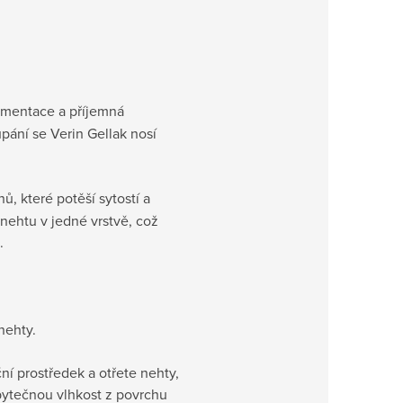
igmentace a příjemná
upání se Verin Gellak nosí
ů, které potěší sytostí a
nehtu v jedné vrstvě, což
.
nehty.
ní prostředek a otřete nehty,
ebytečnou vlhkost z povrchu