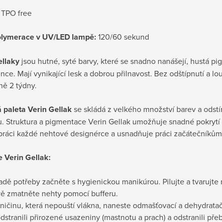
TPO free
lymerace v UV/LED lampě:
120/60 sekund
ellaky
jsou hutné, syté barvy, které se snadno nanášejí, hustá p
nce. Mají vynikající lesk a dobrou přilnavost. Bez odštípnutí a lo
ně 2 týdny.
 paleta Verin Gellak
se skládá z velkého množství barev a odstín
. Struktura a pigmentace Verin Gellak umožňuje snadné pokrytí 
 práci každé nehtové designérce a usnadňuje práci začátečníkům
e Verin Gellak:
padě potřeby začněte s hygienickou manikúrou. Pilujte a tvarujte 
vě zmatněte nehty pomocí bufferu.
ničinu, která nepouští vlákna, naneste odmašťovací a dehydratač
dstranili přirozené usazeniny (mastnotu a prach) a odstranili př