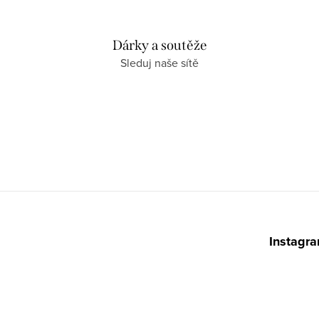
Dárky a soutěže
Sleduj naše sítě
Z
á
Instagr
p
a
t