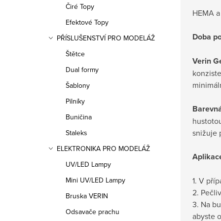
Čiré Topy
HEMA a 
Efektové Topy
Doba po
PŘÍSLUŠENSTVÍ PRO MODELÁŽ
Štětce
Verin G
Dual formy
konziste
minimál
Šablony
Pilníky
Barevná
Buničina
hustotou
snižuje
Staleks
ELEKTRONIKA PRO MODELÁŽ
Aplikac
UV/LED Lampy
1. V pří
Mini UV/LED Lampy
2. Pečli
Bruska VERIN
3. Na bu
Odsavače prachu
abyste o