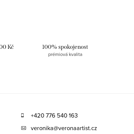
00 Kč
100% spokojenost
prémiová kvalita
+420 776 540 163
veronika
@
veronaartist.cz