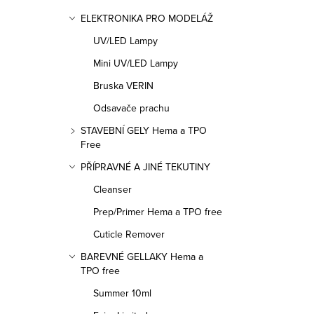
d
ELEKTRONIKA PRO MODELÁŽ
a
UV/LED Lampy
c
Mini UV/LED Lampy
í
Bruska VERIN
p
Odsavače prachu
r
STAVEBNÍ GELY Hema a TPO
v
Free
k
PŘÍPRAVNÉ A JINÉ TEKUTINY
y
Cleanser
v
Prep/Primer Hema a TPO free
ý
Cuticle Remover
p
BAREVNÉ GELLAKY Hema a
i
TPO free
s
Summer 10ml