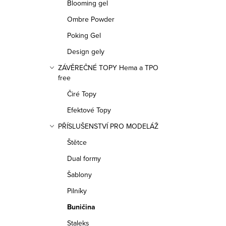
r
Blooming gel
o
o
Ombre Powder
d
Poking Gel
d
u
Design gely
u
k
ZÁVĚREČNÉ TOPY Hema a TPO
k
free
t
Čiré Topy
t
ů
Efektové Topy
ů
PŘÍSLUŠENSTVÍ PRO MODELÁŽ
Štětce
Dual formy
O
Šablony
v
Pilníky
l
Buničina
á
Staleks