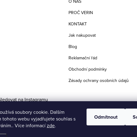
O NÁS
PROČ VERIN
KONTAKT
Jak nakupovat
Blog
Reklamační řád
Obchodní podmínky
Zásady ochrany osobních údajů
Sledovat na Instagramu
oužívá soubory cookie. Dalším
Odmítnout
S
 tohoto webu vyjadřujete souhlas s
váním.. Více informací
zde
.