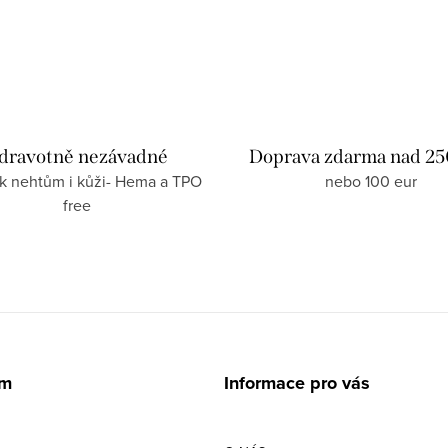
dravotně nezávadné
Doprava zdarma nad 25
 k nehtům i kůži- Hema a TPO
nebo 100 eur
free
am
Informace pro vás