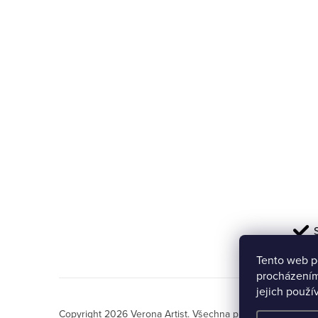
a
t
í
Tento web p
procházením
jejich použí
Copyright 2026
Verona Artist
. Všechna práva vyhrazena.