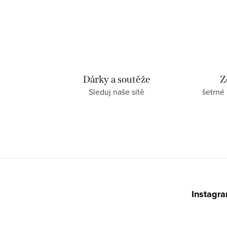
Dárky a soutěže
Z
Sleduj naše sítě
šetrné
Z
á
Instagr
p