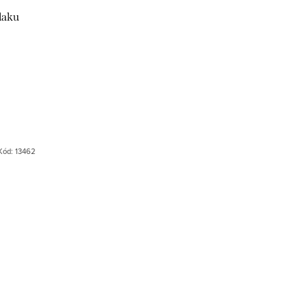
laku
Kód:
13462