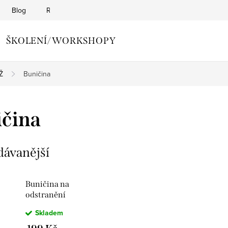
Blog
Reklamační řád
Obchodní podmínky
Zásady o
ŠKOLENÍ/WORKSHOPY
Ž
Buničina
čina
dávanější
Buničina na
odstranění
gellaku
Skladem