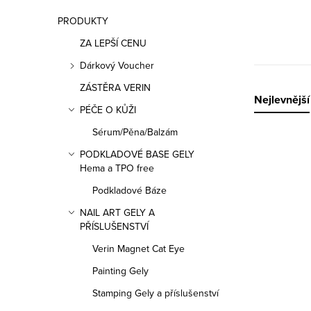
n
PRODUKTY
n
ZA LEPŠÍ CENU
í
Dárkový Voucher
p
ZÁSTĚRA VERIN
Ř
Nejlevnější
PÉČE O KŮŽI
a
a
Sérum/Pěna/Balzám
n
V
z
PODKLADOVÉ BASE GELY
e
Hema a TPO free
ý
e
Podkladové Báze
l
p
n
NAIL ART GELY A
PŘÍSLUŠENSTVÍ
i
í
Verin Magnet Cat Eye
s
p
Painting Gely
p
r
Stamping Gely a příslušenství