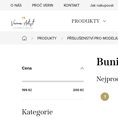
Přejít
O NÁS
PROČ VERIN
KONTAKT
Jak nakupovat
na
obsah
PRODUKTY
PRODUKTY
PŘÍSLUŠENSTVÍ PRO MODELÁ
Domů
P
Buni
o
Cena
s
Nejpro
t
199
Kč
200
Kč
r
a
Přeskočit
Kategorie
kategorie