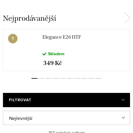
Nejprodávanější
Red 10ml
Winter 10ml
Elegance 10ml
Coffee 10ml
Elegance E26 HTF
Skladem
Cat Eye 10ml
Spring 10ml
349 Kč
FILTROVAT
Ř
Nejlevnější
a
Nejdražší
157
položek celkem