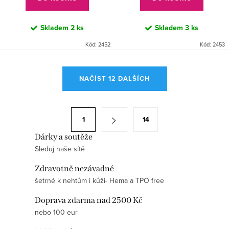
Skladem
2 ks
Skladem
3 ks
Kód:
2452
Kód:
2453
O
NAČÍST 12 DALŠÍCH
v
l
á
S
1
14
d
t
a
Dárky a soutěže
r
Sleduj naše sítě
c
á
í
n
Zdravotně nezávadné
p
k
šetrné k nehtům i kůži- Hema a TPO free
r
o
Doprava zdarma nad 2500 Kč
v
v
nebo 100 eur
k
á