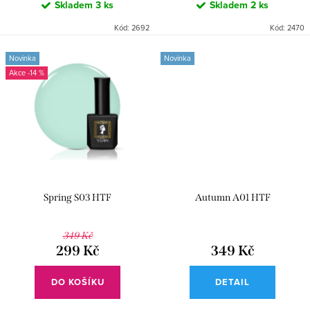
ů
Skladem
3 ks
Skladem
2 ks
Kód:
2692
Kód:
2470
Novinka
Novinka
-14 %
Spring S03 HTF
Autumn A01 HTF
349 Kč
299 Kč
349 Kč
DO KOŠÍKU
DETAIL