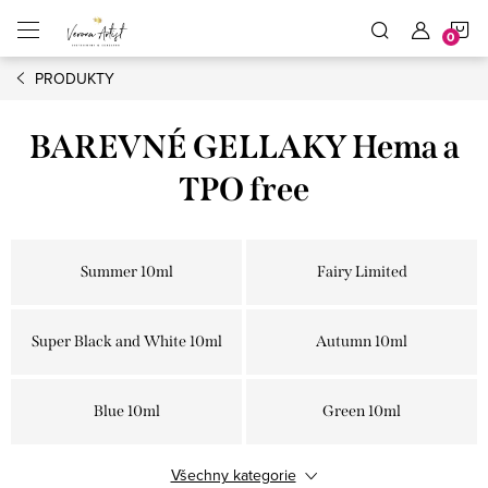
Přejít
N
na
obsah
PRODUKTY
K
BAREVNÉ GELLAKY Hema a
TPO free
Summer 10ml
Fairy Limited
Super Black and White 10ml
Autumn 10ml
Blue 10ml
Green 10ml
Všechny kategorie
Nude 10ml
Pink 10ml