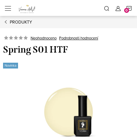
Přejít
N
na
obsah
PRODUKTY
K
Podrobnosti hodnocení
Neohodnoceno
Spring S01 HTF
Novinka