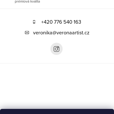
prémiová kvalita
Z
á
+420 776 540 163
p
veronika
@
veronaartist.cz
a
t
í