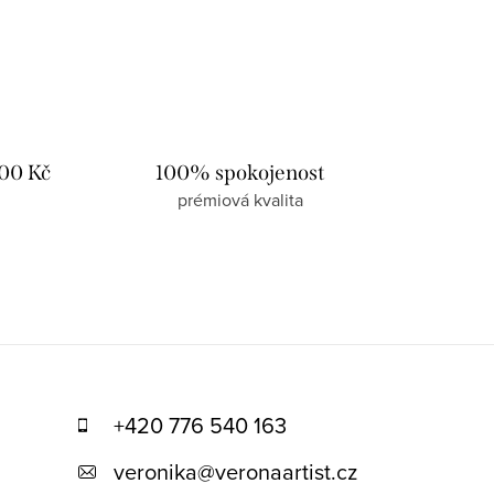
00 Kč
100% spokojenost
prémiová kvalita
+420 776 540 163
veronika
@
veronaartist.cz