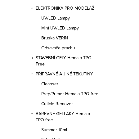
ELEKTRONIKA PRO MODELÁŽ
UV/LED Lampy
Mini UV/LED Lampy
Bruska VERIN
Odsavače prachu
STAVEBNÍ GELY Hema a TPO
Free
PŘÍPRAVNÉ A JINÉ TEKUTINY
Cleanser
Prep/Primer Hema a TPO free
Cuticle Remover
O
BAREVNÉ GELLAKY Hema a
TPO free
v
Summer 10ml
l