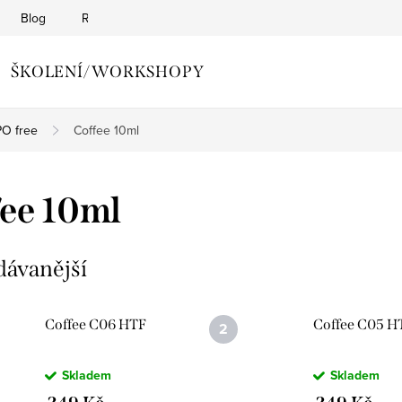
Blog
Reklamační řád
Obchodní podmínky
Zásady o
ŠKOLENÍ/WORKSHOPY
O free
Coffee 10ml
ee 10ml
dávanější
Coffee C06 HTF
Coffee C05 H
Skladem
Skladem