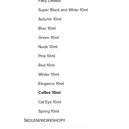
Fairy Limited
á
Super Black and White 10ml
d
Autumn 10ml
a
Blue 10ml
c
Green 10ml
í
Nude 10ml
p
Pink 10ml
r
Red 10ml
v
Winter 10ml
k
Elegance 10ml
y
Coffee 10ml
v
Cat Eye 10ml
ý
Spring 10ml
p
ŠKOLENÍ/WORKSHOPY
i