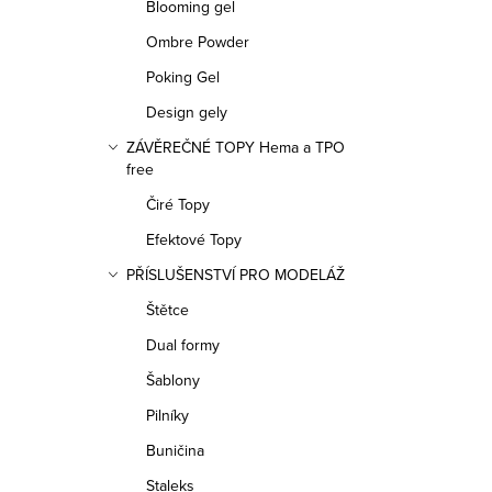
r
Blooming gel
o
Ombre Powder
o
d
Poking Gel
d
u
Design gely
u
k
ZÁVĚREČNÉ TOPY Hema a TPO
free
k
t
Čiré Topy
t
ů
Efektové Topy
ů
PŘÍSLUŠENSTVÍ PRO MODELÁŽ
Štětce
Dual formy
Šablony
Pilníky
Buničina
Staleks