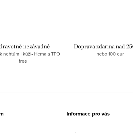
dravotně nezávadné
Doprava zdarma nad 25
 k nehtům i kůži- Hema a TPO
nebo 100 eur
free
am
Informace pro vás