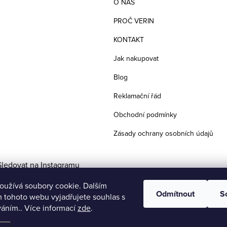
O NÁS
PROČ VERIN
KONTAKT
Jak nakupovat
Blog
Reklamační řád
Obchodní podmínky
Zásady ochrany osobních údajů
Sledovat na Instagramu
oužívá soubory cookie. Dalším
Odmítnout
S
 tohoto webu vyjadřujete souhlas s
váním.. Více informací
zde
.