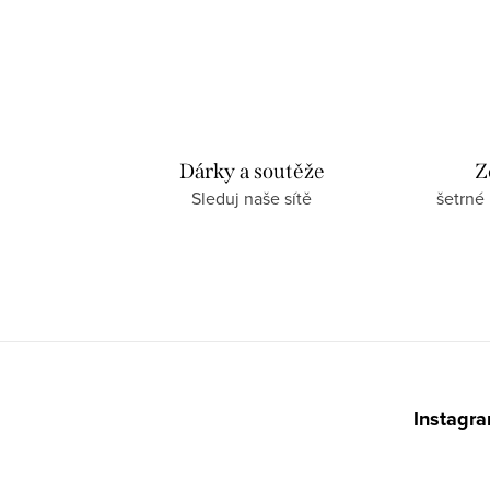
s
u
Dárky a soutěže
Z
Sleduj naše sítě
šetrné
Z
á
Instagr
p