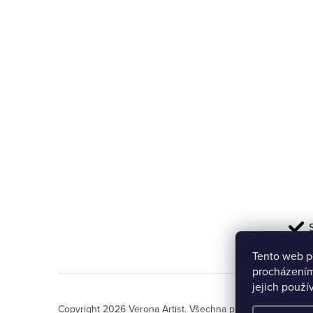
a
t
í
Tento web p
procházením
jejich použí
Copyright 2026
Verona Artist
. Všechna práva vyhrazena.