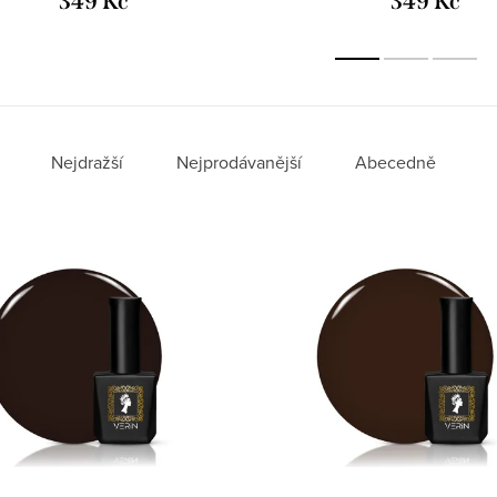
349 Kč
349 Kč
Nejdražší
Nejprodávanější
Abecedně