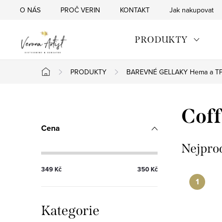
Přejít
O NÁS
PROČ VERIN
KONTAKT
Jak nakupovat
na
obsah
PRODUKTY
PRODUKTY
BAREVNÉ GELLAKY Hema a TP
Domů
P
Coff
o
Cena
s
Nejpro
t
349
Kč
350
Kč
r
a
Přeskočit
Kategorie
kategorie