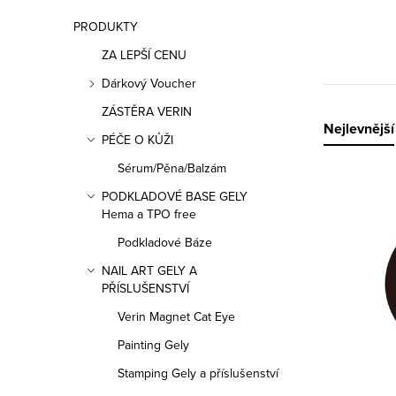
n
PRODUKTY
n
ZA LEPŠÍ CENU
í
Dárkový Voucher
p
ZÁSTĚRA VERIN
Ř
Nejlevnější
PÉČE O KŮŽI
a
a
Sérum/Pěna/Balzám
n
V
PODKLADOVÉ BASE GELY
z
e
Hema a TPO free
ý
e
Podkladové Báze
l
p
n
NAIL ART GELY A
PŘÍSLUŠENSTVÍ
i
í
Verin Magnet Cat Eye
s
p
Painting Gely
p
r
Stamping Gely a příslušenství