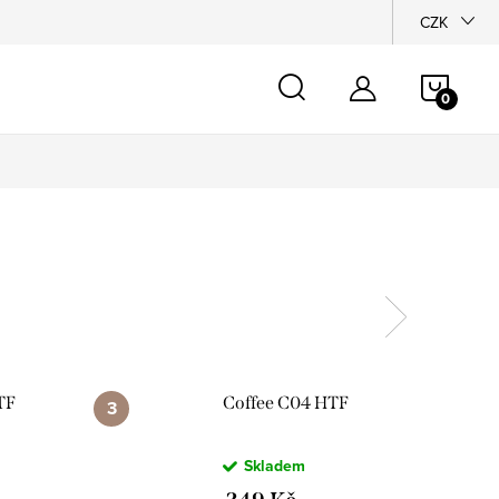
chrany osobních údajů
CZK
NÁKU
KOŠÍ
TF
Coffee C04 HTF
Skladem