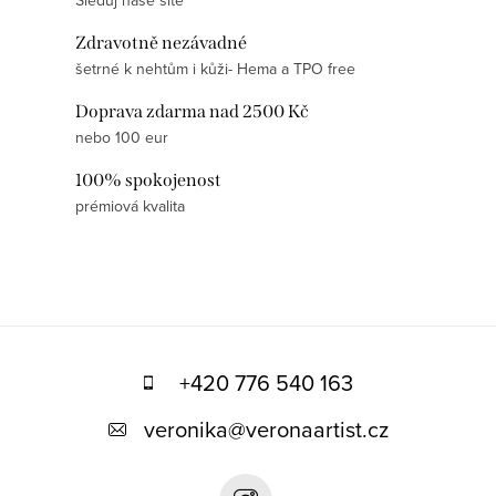
Sleduj naše sítě
Zdravotně nezávadné
šetrné k nehtům i kůži- Hema a TPO free
Doprava zdarma nad 2500 Kč
nebo 100 eur
100% spokojenost
prémiová kvalita
Z
á
+420 776 540 163
p
veronika
@
veronaartist.cz
a
t