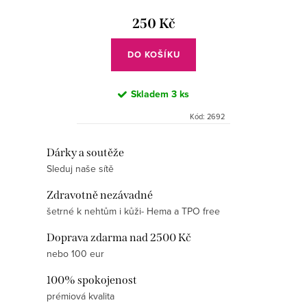
d
t
u
250 Kč
ů
k
DO KOŠÍKU
t
ů
Skladem
3 ks
Kód:
2692
O
Dárky a soutěže
Sleduj naše sítě
v
l
Zdravotně nezávadné
á
šetrné k nehtům i kůži- Hema a TPO free
d
Doprava zdarma nad 2500 Kč
a
nebo 100 eur
c
í
100% spokojenost
p
prémiová kvalita