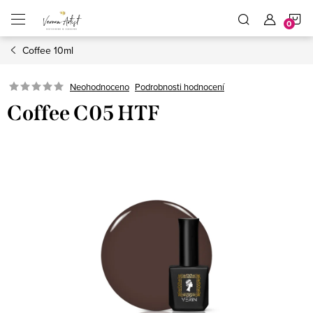
Přejít
N
na
obsah
Coffee 10ml
K
Podrobnosti hodnocení
Neohodnoceno
Coffee C05 HTF