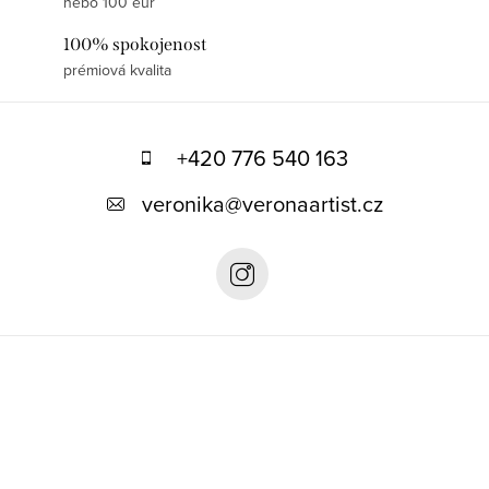
nebo 100 eur
100% spokojenost
prémiová kvalita
Z
á
+420 776 540 163
p
veronika
@
veronaartist.cz
a
t
í