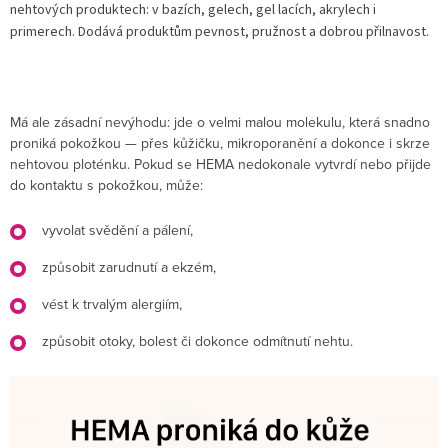
nehtových produktech: v bazích, gelech, gel lacích, akrylech i
primerech. Dodává produktům pevnost, pružnost a dobrou přilnavost.
Má ale zásadní nevýhodu: jde o velmi malou molekulu, která snadno
proniká pokožkou — přes kůžičku, mikroporanění a dokonce i skrze
nehtovou ploténku. Pokud se HEMA nedokonale vytvrdí nebo přijde
do kontaktu s pokožkou, může:
vyvolat svědění a pálení,
způsobit zarudnutí a ekzém,
vést k trvalým alergiím,
způsobit otoky, bolest či dokonce odmítnutí nehtu.