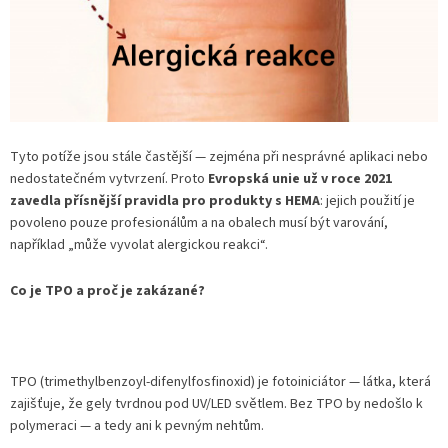
Tyto potíže jsou stále častější — zejména při nesprávné aplikaci nebo
nedostatečném vytvrzení. Proto
Evropská unie už v roce 2021
zavedla přísnější pravidla pro produkty s HEMA
: jejich použití je
povoleno pouze profesionálům a na obalech musí být varování,
například „může vyvolat alergickou reakci“.
Co je TPO a proč je zakázané?
TPO (trimethylbenzoyl-difenylfosfinoxid) je fotoiniciátor — látka, která
zajišťuje, že gely tvrdnou pod UV/LED světlem. Bez TPO by nedošlo k
polymeraci — a tedy ani k pevným nehtům.