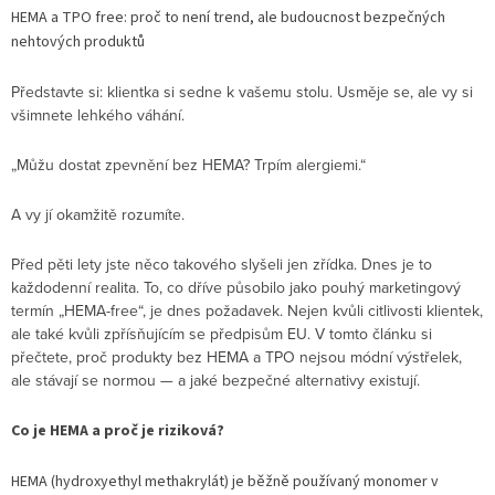
HEMA a TPO free: proč to není trend, ale budoucnost bezpečných
nehtových produktů
Představte si: klientka si sedne k vašemu stolu. Usměje se, ale vy si
všimnete lehkého váhání.
„Můžu dostat zpevnění bez HEMA? Trpím alergiemi.“
A vy jí okamžitě rozumíte.
Před pěti lety jste něco takového slyšeli jen zřídka. Dnes je to
každodenní realita. To, co dříve působilo jako pouhý marketingový
termín „HEMA-free“, je dnes požadavek. Nejen kvůli citlivosti klientek,
ale také kvůli zpřísňujícím se předpisům EU. V tomto článku si
přečtete, proč produkty bez HEMA a TPO nejsou módní výstřelek,
ale stávají se normou — a jaké bezpečné alternativy existují.
Co je HEMA a proč je riziková?
HEMA (hydroxyethyl methakrylát) je běžně používaný monomer v