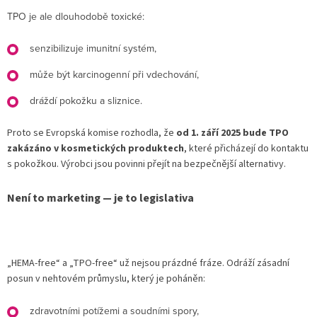
TPO je ale dlouhodobě toxické:
senzibilizuje imunitní systém,
může být karcinogenní při vdechování,
dráždí pokožku a sliznice.
Proto se Evropská komise rozhodla, že
od 1. září 2025 bude TPO
zakázáno v kosmetických produktech
, které přicházejí do kontaktu
s pokožkou. Výrobci jsou povinni přejít na bezpečnější alternativy.
Není to marketing — je to legislativa
„HEMA-free“ a „TPO-free“ už nejsou prázdné fráze. Odráží zásadní
posun v nehtovém průmyslu, který je poháněn:
zdravotními potížemi a soudními spory,