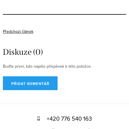
Předchozí článek
Diskuze (0)
Buďte první, kdo napíše příspěvek k této položce.
PŘIDAT KOMENTÁŘ
Z
á
+420 776 540 163
p