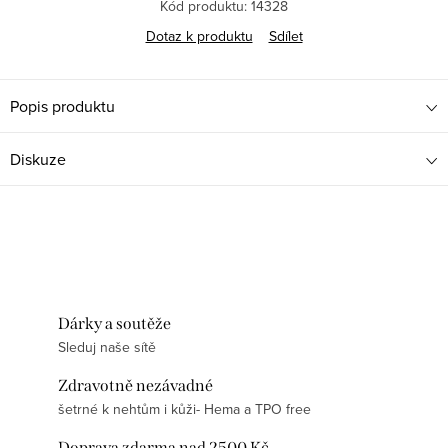
Kód produktu:
14328
Dotaz k produktu
Sdílet
Popis produktu
Diskuze
Dárky a soutěže
Sleduj naše sítě
Zdravotně nezávadné
šetrné k nehtům i kůži- Hema a TPO free
Doprava zdarma nad 2500 Kč