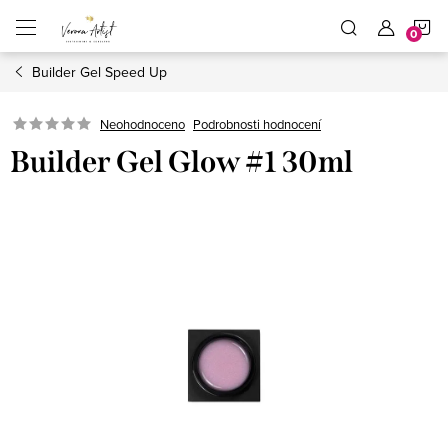
Přejít
N
na
obsah
Builder Gel Speed Up
K
Podrobnosti hodnocení
Neohodnoceno
Builder Gel Glow #1 30ml