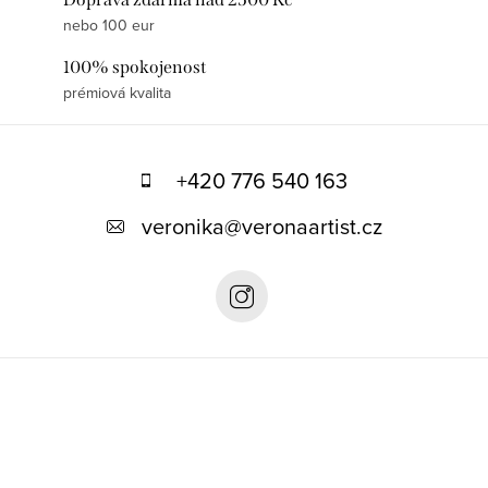
nebo 100 eur
100% spokojenost
prémiová kvalita
Z
á
+420 776 540 163
p
veronika
@
veronaartist.cz
a
t
í