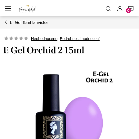
Přejít
N
na
obsah
E- Gel 15ml lahvička
K
Podrobnosti hodnocení
Neohodnoceno
E Gel Orchid 2 15ml