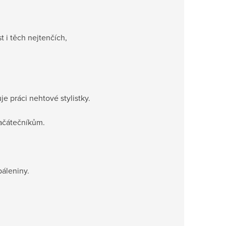
 i těch nejtenčích,
e práci nehtové stylistky.
začátečníkům.
páleniny.