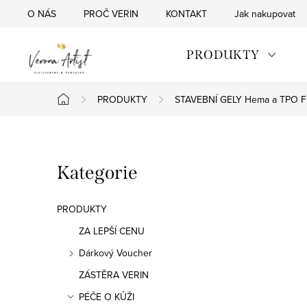
Přejít
O NÁS
PROČ VERIN
KONTAKT
Jak nakupovat
na
obsah
PRODUKTY
PRODUKTY
STAVEBNÍ GELY Hema a TPO F
Domů
P
Přeskočit
Kategorie
o
kategorie
s
PRODUKTY
t
ZA LEPŠÍ CENU
Dárkový Voucher
r
ZÁSTĚRA VERIN
a
PÉČE O KŮŽI