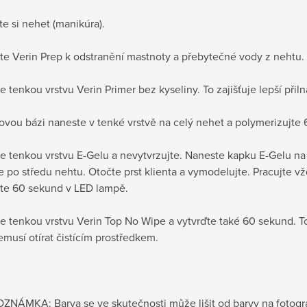
vte si nehet (manikúra).
jte Verin Prep k odstranění mastnoty a přebytečné vody z nehtu.
e tenkou vrstvu Verin Primer bez kyseliny. To zajišťuje lepší při
novou bázi naneste v tenké vrstvě na celý nehet a polymerizujt
e tenkou vrstvu E-Gelu a nevytvrzujte. Naneste kapku E-Gelu na
e po středu nehtu. Otočte prst klienta a vymodelujte. Pracujte 
jte 60 sekund v LED lampě.
e tenkou vrstvu Verin Top No Wipe a vytvrďte také 60 sekund. T
emusí otírat čistícím prostředkem.
ZNÁMKA: Barva se ve skutečnosti může lišit od barvy na fotograf