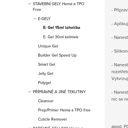
STAVEBNÍ GELY Hema a TPO
- Připra
Free
E-GELY
- Apliku
E- Gel 15ml lahvička
- Nanest
E- Gel 30ml kelímek
Unique Gel
- Siliko
Builder Gel Speed Up
- Nanest
Smart Gel
rozetřet
Jelly Gel
Vytvrzu
Polygel
- Nanest
PŘÍPRAVNÉ A JINÉ TEKUTINY
nic se n
Cleanser
Prep/Primer Hema a TPO free
Cuticle Remover
apod. PO