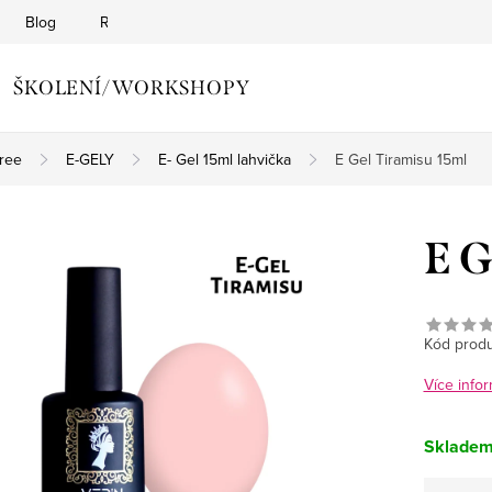
Blog
Reklamační řád
Obchodní podmínky
Zásady o
ŠKOLENÍ/WORKSHOPY
ree
E-GELY
E- Gel 15ml lahvička
E Gel Tiramisu 15ml
E G
Kód produ
Více infor
Sklade