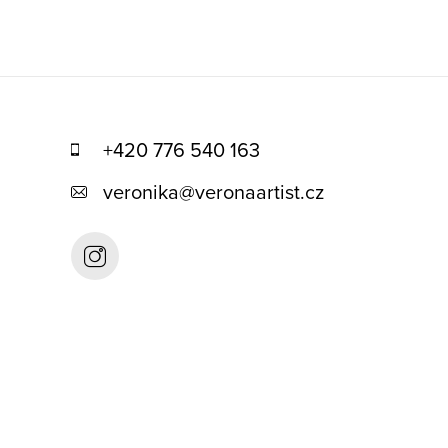
+420 776 540 163
veronika
@
veronaartist.cz