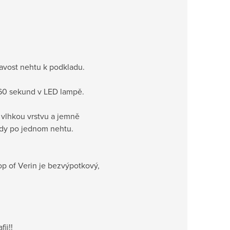
lnavost nehtu k podkladu.
e 60 sekund v LED lampě.
 vlhkou vrstvu a jemně
vždy po jednom nehtu.
op of Verin je bezvýpotkový,
ii!!