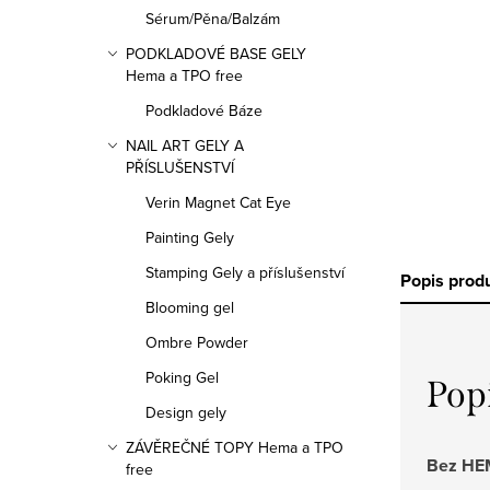
n
Sérum/Pěna/Balzám
n
PODKLADOVÉ BASE GELY
Hema a TPO free
í
Podkladové Báze
p
NAIL ART GELY A
PŘÍSLUŠENSTVÍ
a
Verin Magnet Cat Eye
n
Painting Gely
e
Stamping Gely a příslušenství
Popis prod
l
Blooming gel
Ombre Powder
Poking Gel
Pop
Design gely
ZÁVĚREČNÉ TOPY Hema a TPO
Bez HEM
free