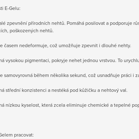
ti E-Gelu:
lé zpevnění přírodních nehtů. Pomáhá posilovat a podporuje růst
ích, poškozených nehtů.
 se časem nedeformuje, což umožňuje zpevnit i dlouhé nehty.
má vysokou pigmentaci, pokryje nehet jednou vrstvou. To urychluj
 se samovyrovná během několika sekund, což usnadňuje práci i 
má střední konzistenci a nestéká pod kůžičku a nehtový val.
má nízkou kyselost, která zcela eliminuje chemické a tepelné po
-Gelem pracovat: