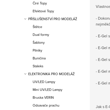
Čiré Topy
Vlastnos
Efektové Topy
- Dokona
PŘÍSLUŠENSTVÍ PRO MODELÁŽ
nejměkč
Štětce
Dual formy
- E-Gel
Šablony
- E-Gel 
Pilníky
Buničina
- E-Gel
Staleks
- E-Gel 
ELEKTRONIKA PRO MODELÁŽ
UV/LED Lampy
- E-Gel 
Mini UV/LED Lampy
Bruska VERIN
Odsavače prachu
Jak s E