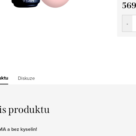
569
Měrná
cena:
uktu
Diskuze
is produktu
A a bez kyselin!