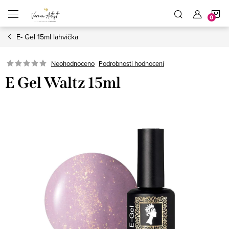
Přejít
N
na
obsah
E- Gel 15ml lahvička
K
Podrobnosti hodnocení
Neohodnoceno
E Gel Waltz 15ml