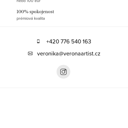
nebo 100 eur
100% spokojenost
prémiová kvalita
Z
á
+420 776 540 163
p
veronika
@
veronaartist.cz
a
t
í