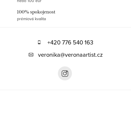
nebo 100 eur
100% spokojenost
prémiová kvalita
Z
á
+420 776 540 163
p
veronika
@
veronaartist.cz
a
t
í