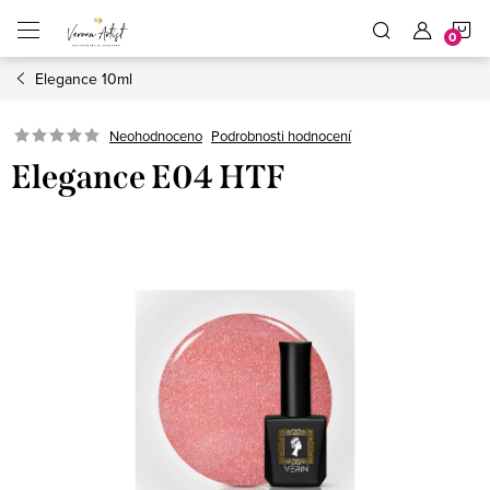
Přejít
N
na
obsah
Elegance 10ml
K
Podrobnosti hodnocení
Neohodnoceno
Elegance E04 HTF