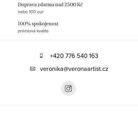
Doprava zdarma nad 2500 Kč
nebo 100 eur
100% spokojenost
prémiová kvalita
Z
á
+420 776 540 163
p
veronika
@
veronaartist.cz
a
t
í