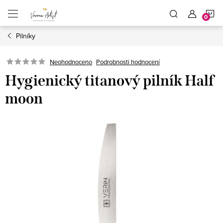
Přejít
N
na
obsah
Pilníky
K
Podrobnosti hodnocení
Neohodnoceno
Hygienický titanový pilník Half
moon