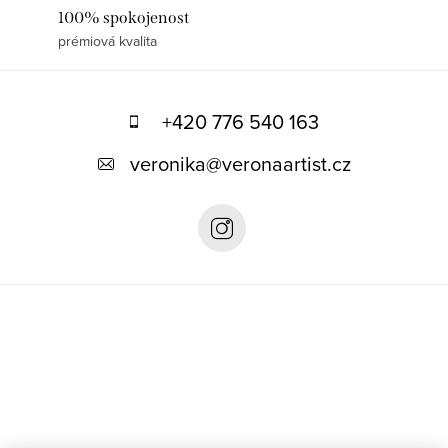
100% spokojenost
prémiová kvalita
Z
á
+420 776 540 163
p
veronika
@
veronaartist.cz
a
t
í