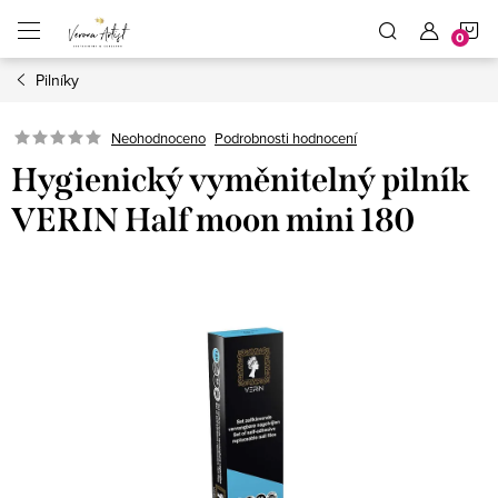
Přejít
N
na
obsah
Pilníky
K
Podrobnosti hodnocení
Neohodnoceno
Hygienický vyměnitelný pilník
VERIN Half moon mini 180