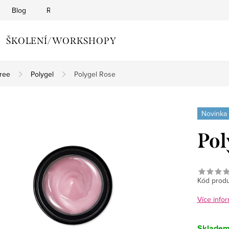
Blog
Reklamační řád
Obchodní podmínky
Zásady o
ŠKOLENÍ/WORKSHOPY
ree
Polygel
Polygel Rose
Novinka
Pol
Kód produ
Více infor
Sklade