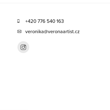
+420 776 540 163
veronika
@
veronaartist.cz