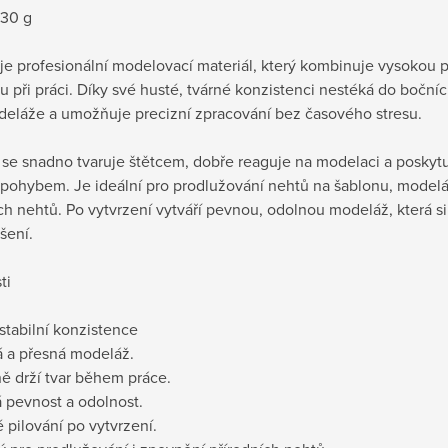
 30 g
je profesionální modelovací materiál, který kombinuje vysokou 
u při práci. Díky své husté, tvárné konzistenci nestéká do bočníc
deláže a umožňuje precizní zpracování bez časového stresu.
 se snadno tvaruje štětcem, dobře reaguje na modelaci a poskyt
pohybem. Je ideální pro prodlužování nehtů na šablonu, modelá
ch nehtů. Po vytvrzení vytváří pevnou, odolnou modeláž, která si
šení.
ti
 stabilní konzistence
á a přesná modeláž.
ě drží tvar během práce.
 pevnost a odolnost.
 pilování po vytvrzení.