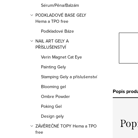
n
Sérum/Pěna/Balzám
n
PODKLADOVÉ BASE GELY
Hema a TPO free
í
Podkladové Báze
p
NAIL ART GELY A
PŘÍSLUŠENSTVÍ
a
Verin Magnet Cat Eye
n
Painting Gely
e
Stamping Gely a příslušenství
l
Blooming gel
Popis prod
Ombre Powder
Poking Gel
Design gely
Pop
ZÁVĚREČNÉ TOPY Hema a TPO
free