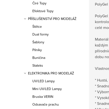
Čiré Topy
PolyGel
Efektové Topy
PolyGel 
PŘÍSLUŠENSTVÍ PRO MODELÁŽ
kontrolo
Štětce
celé mo
Dual formy
Materiál
Šablony
každým 
Pilníky
přírodní
dobu no
Buničina
Staleks
Vlastnos
ELEKTRONIKA PRO MODELÁŽ
* Hustá,
UV/LED Lampy
* Snadn
Mini UV/LED Lampy
* Výborn
Bruska VERIN
* Vysoká
* Snadné
Odsavače prachu