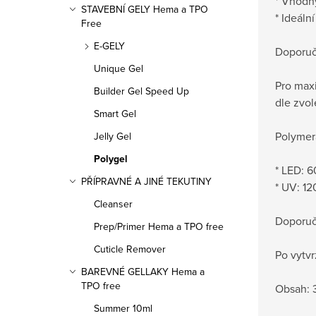
* Vhodný
STAVEBNÍ GELY Hema a TPO
* Ideáln
Free
E-GELY
Doporuč
Unique Gel
Pro maxi
Builder Gel Speed Up
dle zvo
Smart Gel
Polymer
Jelly Gel
Polygel
* LED: 
PŘÍPRAVNÉ A JINÉ TEKUTINY
* UV: 1
Cleanser
Doporuč
Prep/Primer Hema a TPO free
Cuticle Remover
Po vytvr
BAREVNÉ GELLAKY Hema a
TPO free
Obsah: 
Summer 10ml