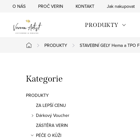
Přejít
O NÁS
PROČ VERIN
KONTAKT
Jak nakupovat
na
obsah
PRODUKTY
PRODUKTY
STAVEBNÍ GELY Hema a TPO F
Domů
P
Přeskočit
Kategorie
o
kategorie
s
PRODUKTY
t
ZA LEPŠÍ CENU
Dárkový Voucher
r
ZÁSTĚRA VERIN
a
PÉČE O KŮŽI