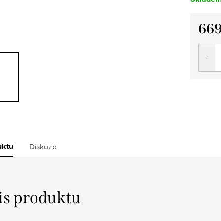
669
Měrná
cena:
uktu
Diskuze
is produktu