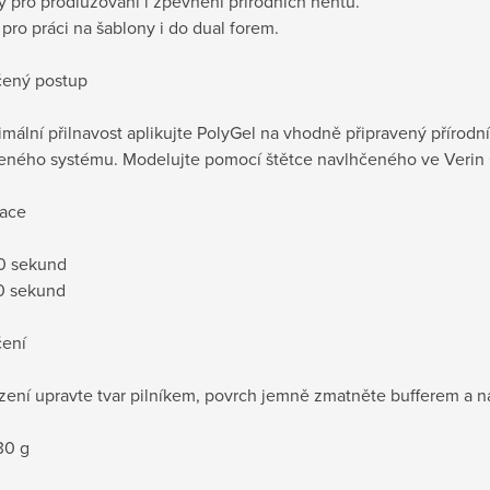
 pro prodlužování i zpevnění přírodních nehtů.
í pro práci na šablony i do dual forem.
ený postup
mální přilnavost aplikujte PolyGel na vhodně připravený přírodn
leného systému. Modelujte pomocí štětce navlhčeného ve Verin 
ace
60 sekund
20 sekund
ení
zení upravte tvar pilníkem, povrch jemně zmatněte bufferem a ná
30 g