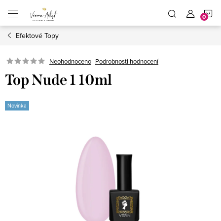
Přejít
N
na
obsah
Efektové Topy
K
Podrobnosti hodnocení
Neohodnoceno
Top Nude 1 10ml
Novinka