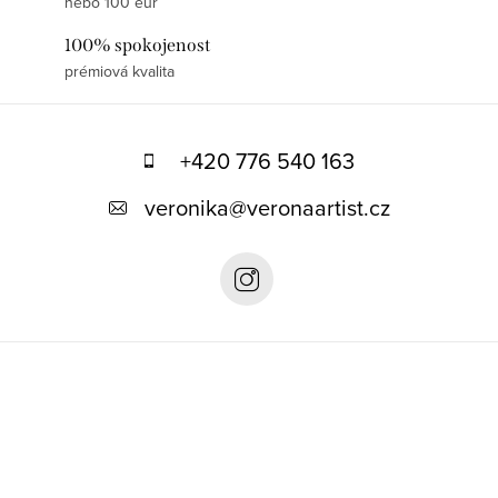
nebo 100 eur
100% spokojenost
prémiová kvalita
Z
á
+420 776 540 163
p
veronika
@
veronaartist.cz
a
t
í