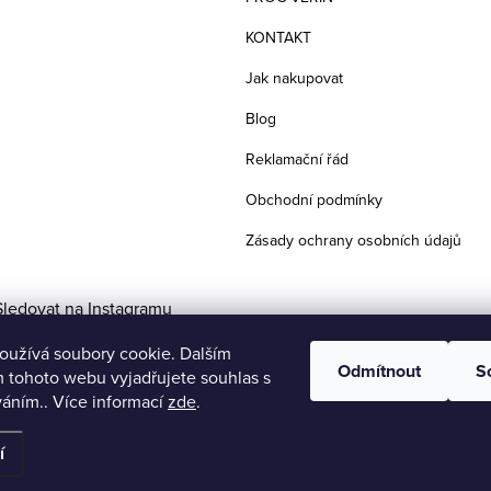
KONTAKT
Jak nakupovat
Blog
Reklamační řád
Obchodní podmínky
Zásady ochrany osobních údajů
Sledovat na Instagramu
oužívá soubory cookie. Dalším
Odmítnout
S
 tohoto webu vyjadřujete souhlas s
váním.. Více informací
zde
.
í