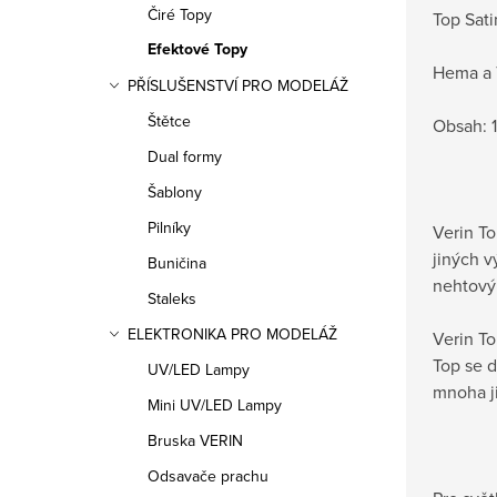
Čiré Topy
Top Sati
Efektové Topy
Hema a 
PŘÍSLUŠENSTVÍ PRO MODELÁŽ
Štětce
Obsah: 
Dual formy
Šablony
Pilníky
Verin To
jiných v
Buničina
nehtový 
Staleks
ELEKTRONIKA PRO MODELÁŽ
Verin To
Top se d
UV/LED Lampy
mnoha j
Mini UV/LED Lampy
Bruska VERIN
Odsavače prachu