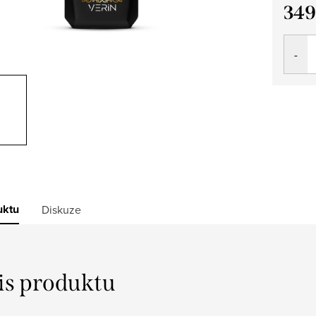
349
Měrná
cena:
uktu
Diskuze
is produktu