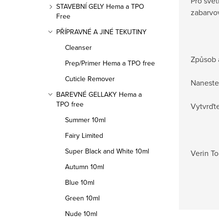
Pro svět
STAVEBNÍ GELY Hema a TPO
zabarvov
Free
PŘÍPRAVNÉ A JINÉ TEKUTINY
Cleanser
Způsob 
Prep/Primer Hema a TPO free
Cuticle Remover
Naneste 
BAREVNÉ GELLAKY Hema a
TPO free
Vytvrďt
Summer 10ml
Fairy Limited
Super Black and White 10ml
Verin To
Autumn 10ml
Blue 10ml
Green 10ml
Nude 10ml