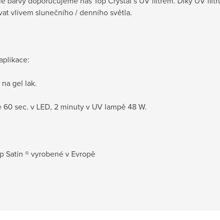
lé barvy doporučujeme náš Top Crystal s UV filtrem. Díky UV filtr
at vlivem slunečního / denního světla.
aplikace:
na gel lak.
e 60 sec. v LED, 2 minuty v UV lampě 48 W.
p Satin ® vyrobené v Evropě