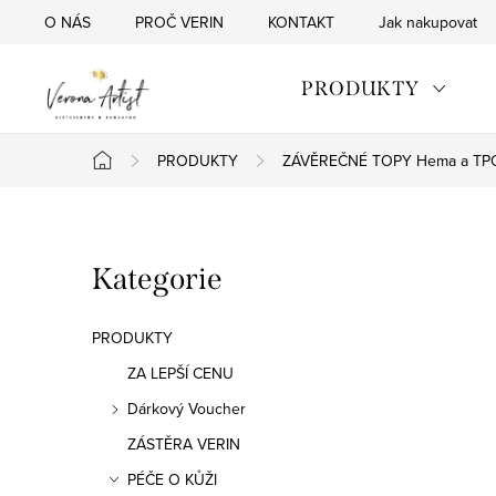
Přejít
O NÁS
PROČ VERIN
KONTAKT
Jak nakupovat
na
obsah
PRODUKTY
PRODUKTY
ZÁVĚREČNÉ TOPY Hema a TPO
Domů
P
Přeskočit
Kategorie
o
kategorie
s
PRODUKTY
t
ZA LEPŠÍ CENU
Dárkový Voucher
r
ZÁSTĚRA VERIN
a
PÉČE O KŮŽI