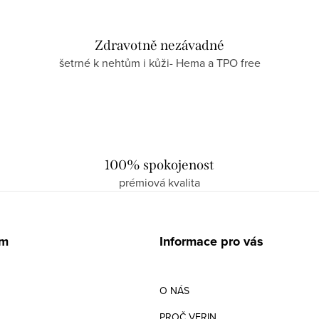
Zdravotně nezávadné
šetrné k nehtům i kůži- Hema a TPO free
100% spokojenost
prémiová kvalita
am
Informace pro vás
O NÁS
PROČ VERIN