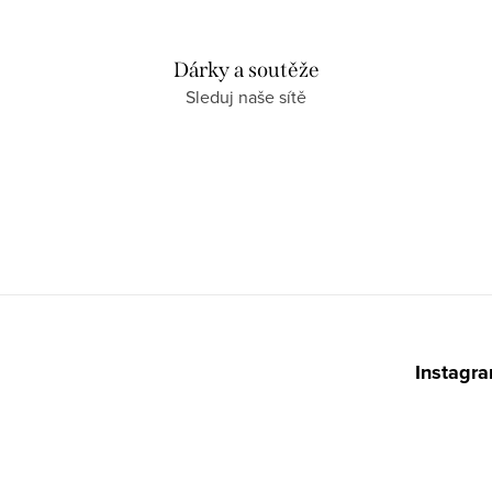
Dárky a soutěže
Sleduj naše sítě
Z
á
Instagr
p
a
t