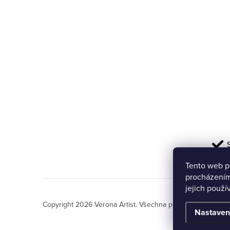
í
Tento web p
procházením
jejich použí
Copyright 2026
Verona Artist
. Všechna práva vyhrazena.
Nastaven