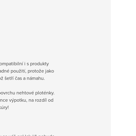
ompatibilní i s produkty
dné použití, protože jako
ož šetří čas a námahu.
povrchu nehtové ploténky.
ence výpotku, na rozdíl od
kúry!