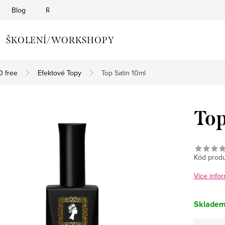
Blog
Reklamační řád
Obchodní podmínky
Zásady o
ŠKOLENÍ/WORKSHOPY
 free
Efektové Topy
Top Satin 10ml
Top
Kód produ
Více infor
Sklade