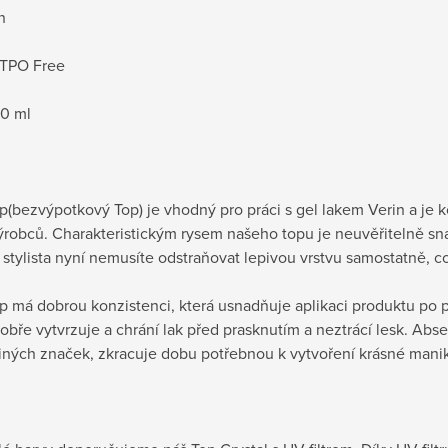
n
TPO Free
10 ml
p(bezvýpotkový Top) je vhodný pro práci s gel lakem Verin a je k
ýrobců. Charakteristickým rysem našeho topu je neuvěřitelně sna
stylista nyní nemusíte odstraňovat lepivou vrstvu samostatně, c
p má dobrou konzistenci, která usnadňuje aplikaci produktu po 
obře vytvrzuje a chrání lak před prasknutím a neztrácí lesk. Abs
iných značek, zkracuje dobu potřebnou k vytvoření krásné mani