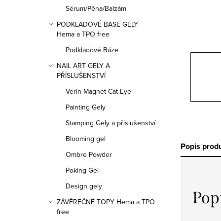
n
Sérum/Pěna/Balzám
n
PODKLADOVÉ BASE GELY
Hema a TPO free
í
Podkladové Báze
p
NAIL ART GELY A
PŘÍSLUŠENSTVÍ
a
Verin Magnet Cat Eye
n
Painting Gely
e
Stamping Gely a příslušenství
l
Blooming gel
Popis prod
Ombre Powder
Poking Gel
Design gely
Pop
ZÁVĚREČNÉ TOPY Hema a TPO
free