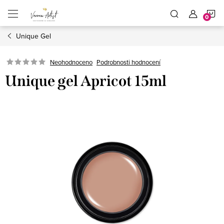
Přejít
N
na
obsah
Unique Gel
K
Podrobnosti hodnocení
Neohodnoceno
Unique gel Apricot 15ml