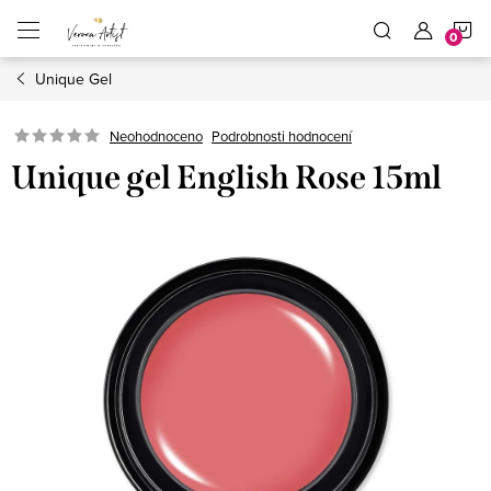
Přejít
N
na
obsah
Unique Gel
K
Podrobnosti hodnocení
Neohodnoceno
Unique gel English Rose 15ml