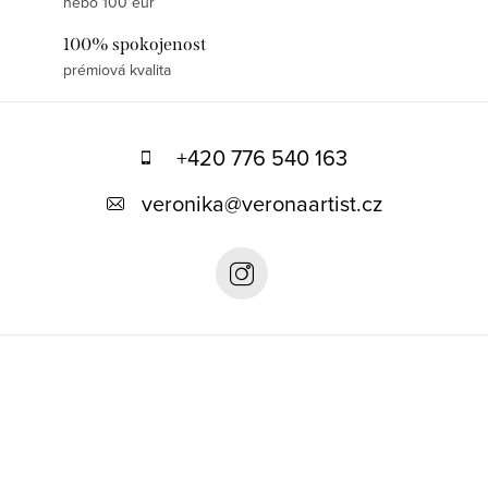
nebo 100 eur
100% spokojenost
prémiová kvalita
Z
á
+420 776 540 163
p
veronika
@
veronaartist.cz
a
t
í