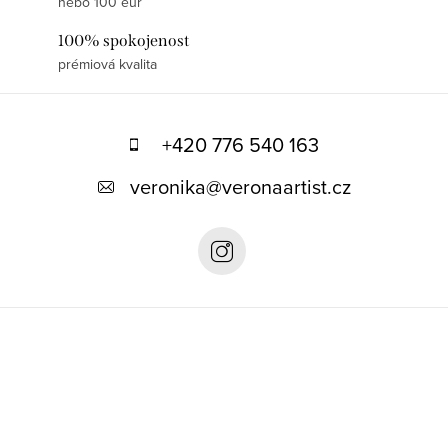
nebo 100 eur
100% spokojenost
prémiová kvalita
Z
á
+420 776 540 163
p
veronika
@
veronaartist.cz
a
t
í