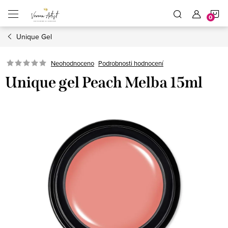
Přejít
N
na
obsah
Unique Gel
K
Podrobnosti hodnocení
Neohodnoceno
Unique gel Peach Melba 15ml