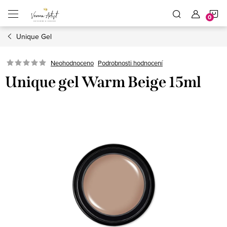
Přejít
N
na
obsah
Unique Gel
K
Podrobnosti hodnocení
Neohodnoceno
Unique gel Warm Beige 15ml